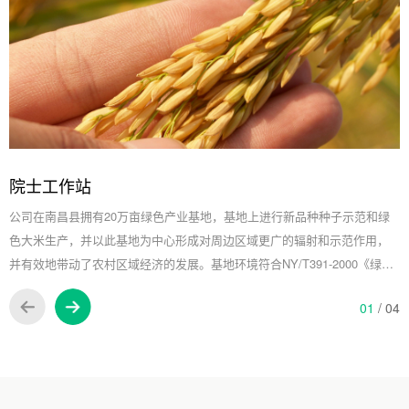
院士工作站
公司在南昌县拥有20万亩绿色产业基地，基地上进行新品种种子示范和绿
色大米生产，并以此基地为中心形成对周边区域更广的辐射和示范作用，
并有效地带动了农村区域经济的发展。基地环境符合NY/T391-2000《绿色
食品 产地环境技术条件》要求，基地内无工业“三废”和城市生活垃圾等污染
0
1
/ 0
4
源。生产投入品按NY/T393-2000《绿色食品 农药使用准则》和NY/T394-
2000《绿色食品 肥料使用准则》要求严格操作，在品种选择、播种育秧、
大田管理、防治病虫草鼠害、收获和贮藏等方面严格管理，科学种植，严
格杜绝使用国家明令禁止的农药，保证农田灌溉水无污染，施用有机肥
料，确保大米产品的绿色、有机，基地所产产品均获得国家A级绿色食品证