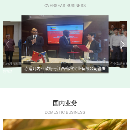
OVERSEAS BUSINESS
江西省卢小青副省长
赤几总理视察援赤几
赤道几内亚政府与江西赣粮实业有限公司签署
示范农场
水稻和饲料项目合作谅解备忘录
国内业务
DOMESTIC BUSINESS